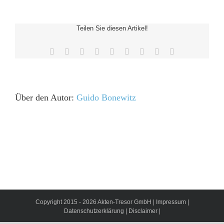
eit
Teilen Sie diesen Artikel!
Facebook
X
Reddit
LinkedIn
WhatsApp
Tumblr
Pinterest
Vk
E-
odus
Mail
Über den Autor:
Guido Bonewitz
dus
Copyright 2015 - 2026 Akten-Tresor GmbH |
Impressum
|
Datenschutzerklärung
|
Disclaimer
|