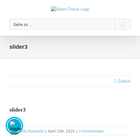
Zum
Inhalt
springen
Gehe zu ...
slider3
Zurück
slider3
dus
Von
Guido Bonewitz
|
April 15th, 2015
|
0 Kommentare